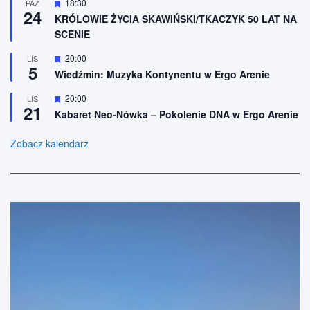
n
W
18:30
PAŹ
e
24
i
y
KRÓLOWIE ŻYCIA SKAWIŃSKI/TKACZYK 50 LAT NA
o
r
SCENIE
n
ó
e
ż
n
W
20:00
LIS
5
i
y
Wiedźmin: Muzyka Kontynentu w Ergo Arenie
o
r
n
ó
W
20:00
LIS
e
ż
21
y
n
Kabaret Neo-Nówka – Pokolenie DNA w Ergo Arenie
r
i
ó
o
ż
Zobacz kalendarz
n
n
e
i
o
n
e