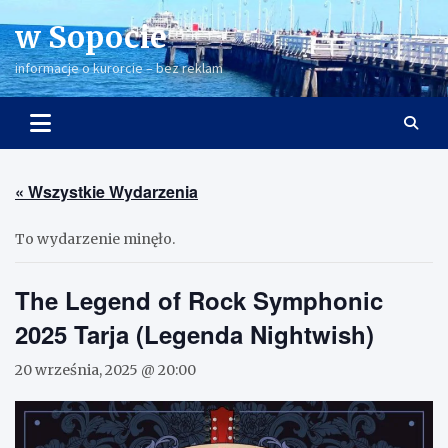
Skip
w Sopocie
to
content
informacje o kurorcie – bez reklam
« Wszystkie Wydarzenia
To wydarzenie minęło.
The Legend of Rock Symphonic
2025 Tarja (Legenda Nightwish)
20 września, 2025 @ 20:00