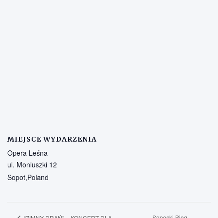
MIEJSCE WYDARZENIA
Opera Leśna
ul. Moniuszki 12
Sopot
,
Poland
Sopocki Bieg
“ZIMNY DRAŃ” – KONCERT DLA