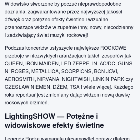
Widowisko stworzone by poczuć nieprawdopodobne
doznania, zagwarantowane przez najwyższej jakości
dźwięk oraz potężne efekty świetlne i wizualne
przenoszące widzów w zupełnie inny, nowy, niecodzienny
i zadziwiający świat muzyki rockowej!
Podczas koncertów usłyszycie największe ROCKOWE
przeboje w niezwykłych aranżacjach takich zespołów jak
QUEEN, IRON MAIDEN, LED ZEPPELIN, AC/DC, GUNS
N’ ROSES, METALLICA, SCORPIONS, BON JOVI,
AEROSMITH, NIRVANA, NIGHTWISH, LINKIN PARK czy
CZESŁAW NIEMEN, DŻEM, TSA i wiele więcej. Każdego
roku repertuar jest zmieniany dając widzom nową dawkę
rockowych brzmień.
LightingSHOW — Potężne i
widowiskowe efekty świetlne
Legendy Rocka wymagają niesamowitej oprawy dlatego