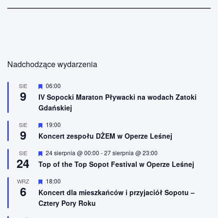
Nadchodzące wydarzenia
W
06:00
SIE
9
y
IV Sopocki Maraton Pływacki na wodach Zatoki
r
Gdańskiej
ó
ż
n
W
19:00
SIE
9
i
y
Koncert zespołu DŻEM w Operze Leśnej
o
r
n
ó
W
24 sierpnia @ 00:00
-
27 sierpnia @ 23:00
SIE
e
ż
24
y
n
Top of the Top Sopot Festival w Operze Leśnej
r
i
ó
o
W
18:00
WRZ
ż
n
6
y
n
Koncert dla mieszkańców i przyjaciół Sopotu –
e
r
i
Cztery Pory Roku
ó
o
ż
n