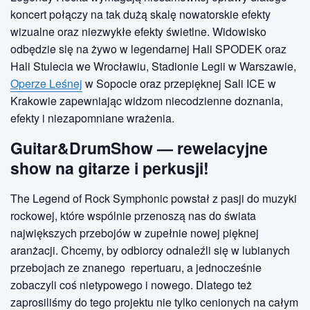
koncert połączy na tak dużą skalę nowatorskie efekty
wizualne oraz niezwykłe efekty świetlne. Widowisko
odbędzie się na żywo w legendarnej Hali SPODEK oraz
Hali Stulecia we Wrocławiu, Stadionie Legii w Warszawie,
Operze Leśnej
w Sopocie oraz przepięknej Sali ICE w
Krakowie zapewniając widzom niecodzienne doznania,
efekty i niezapomniane wrażenia.
Guitar&DrumShow — rewelacyjne
show na gitarze i perkusji!
The Legend of Rock Symphonic powstał z pasji do muzyki
rockowej, które wspólnie przenoszą nas do świata
największych przebojów w zupełnie nowej pięknej
aranżacji. Chcemy, by odbiorcy odnaleźli się w lubianych
przebojach ze znanego repertuaru, a jednocześnie
zobaczyli coś nietypowego i nowego. Dlatego też
zaprosiliśmy do tego projektu nie tylko cenionych na całym