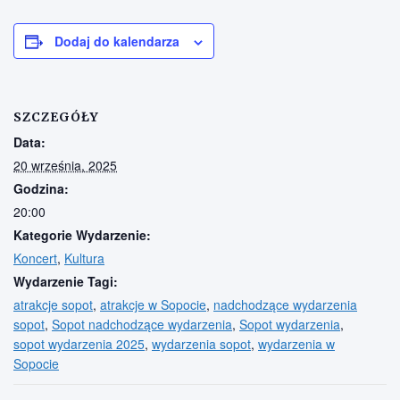
Dodaj do kalendarza
SZCZEGÓŁY
Data:
20 września, 2025
Godzina:
20:00
Kategorie Wydarzenie:
Koncert
,
Kultura
Wydarzenie Tagi:
atrakcje sopot
,
atrakcje w Sopocie
,
nadchodzące wydarzenia
sopot
,
Sopot nadchodzące wydarzenia
,
Sopot wydarzenia
,
sopot wydarzenia 2025
,
wydarzenia sopot
,
wydarzenia w
Sopocie