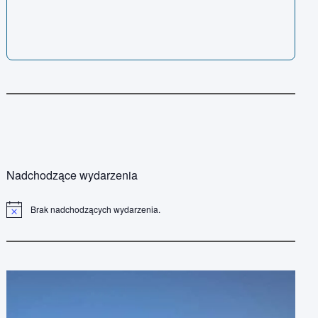
Nadchodzące wydarzenia
Brak nadchodzących wydarzenia.
P
o
w
i
a
d
o
m
i
e