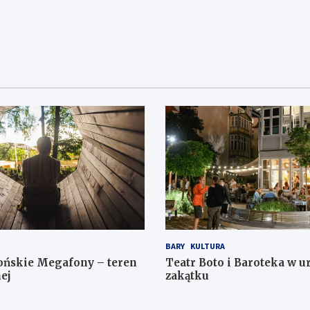
n
i
e
i
W
a
i
N
d
a
o
w
k
i
i
g
n
a
a
BARY
KULTURA
w
c
ońskie Megafony – teren
Teatr Boto i Baroteka w 
i
ej
zakątku
j
g