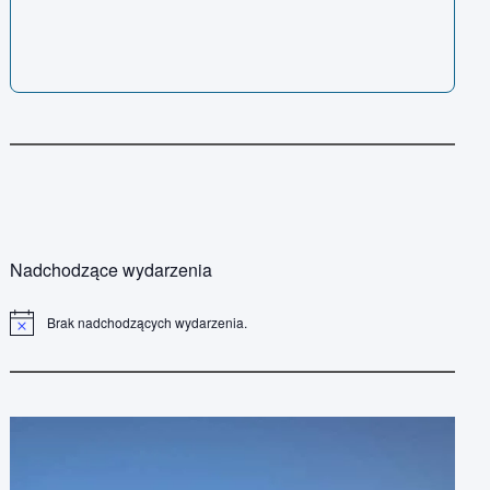
Nadchodzące wydarzenia
Brak nadchodzących wydarzenia.
P
o
w
i
a
d
o
m
i
e