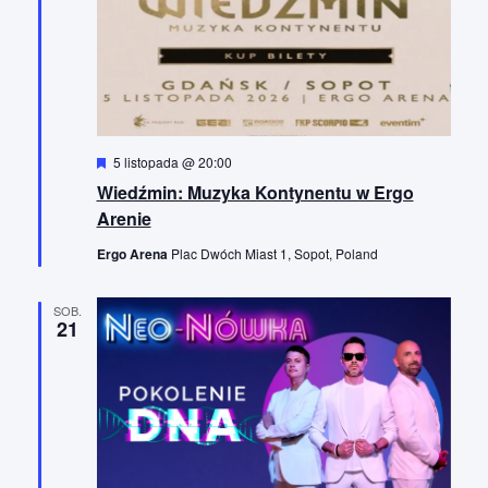
W
5 listopada @ 20:00
y
Wiedźmin: Muzyka Kontynentu w Ergo
r
ó
Arenie
ż
n
Ergo Arena
Plac Dwóch Miast 1, Sopot, Poland
i
o
n
SOB.
e
21