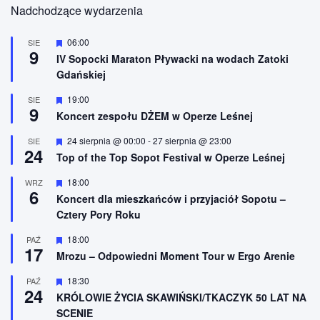
Nadchodzące wydarzenia
W
06:00
SIE
9
y
IV Sopocki Maraton Pływacki na wodach Zatoki
r
Gdańskiej
ó
ż
n
W
19:00
SIE
9
i
y
Koncert zespołu DŻEM w Operze Leśnej
o
r
n
ó
W
24 sierpnia @ 00:00
-
27 sierpnia @ 23:00
SIE
e
ż
24
y
n
Top of the Top Sopot Festival w Operze Leśnej
r
i
ó
o
W
18:00
WRZ
ż
n
6
y
n
Koncert dla mieszkańców i przyjaciół Sopotu –
e
r
i
Cztery Pory Roku
ó
o
ż
n
n
W
18:00
PAŹ
e
17
i
y
Mrozu – Odpowiedni Moment Tour w Ergo Arenie
o
r
n
ó
W
18:30
PAŹ
e
ż
24
y
n
KRÓLOWIE ŻYCIA SKAWIŃSKI/TKACZYK 50 LAT NA
r
i
SCENIE
ó
o