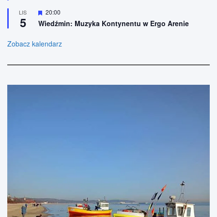
ż
n
n
W
20:00
LIS
e
5
i
y
Wiedźmin: Muzyka Kontynentu w Ergo Arenie
o
r
n
ó
e
ż
Zobacz kalendarz
n
i
o
n
e