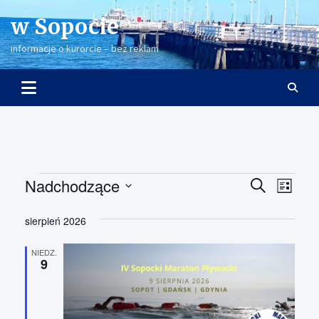
Skip
w Sopocie
to
content
informacje o kurorcie – bez reklam
Wydarzenia
Nadchodzące
W
W
S
L
z
y
y
W
i
u
s
y
sierpień 2026
d
d
k
t
b
a
a
a
a
i
NIEDZ.
j
9
r
e
r
r
z
z
z
e
d