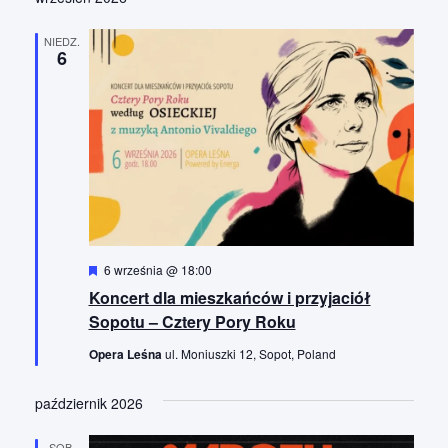
w
e
i
NIEDZ.
6
d
o
k
a
c
h
W
6 września @ 18:00
y
Koncert dla mieszkańców i przyjaciół
r
ó
Sopotu – Cztery Pory Roku
ż
n
Opera Leśna
ul. Moniuszki 12, Sopot, Poland
i
o
n
październik 2026
e
SOB.