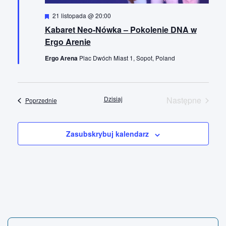
W
21 listopada @ 20:00
y
Kabaret Neo-Nówka – Pokolenie DNA w
r
ó
Ergo Arenie
ż
n
Ergo Arena
Plac Dwóch Miast 1, Sopot, Poland
i
o
n
e
Dzisiaj
Następne
Wydarzenia
Poprzednie
Wydarzenia
Zasubskrybuj kalendarz