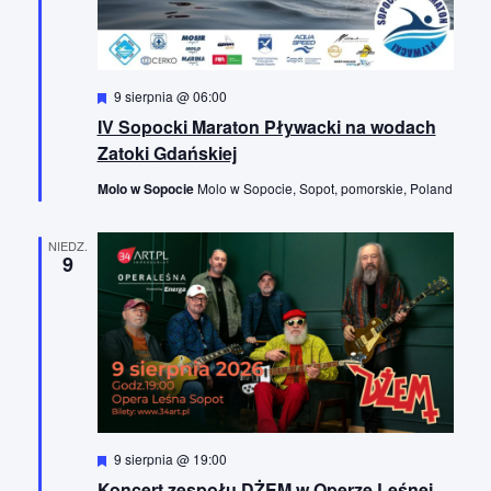
e
n
a
n
t
i
ę
i
e
.
W
9 sierpnia @ 06:00
a
W
y
IV Sopocki Maraton Pływacki na wodach
r
i
N
ó
Zatoki Gdańskiej
ż
d
a
n
Molo w Sopocie
Molo w Sopocie, Sopot, pomorskie, Poland
o
i
w
o
k
n
i
NIEDZ.
e
9
i
g
n
a
a
c
w
j
i
a
g
p
a
W
9 sierpnia @ 19:00
y
Koncert zespołu DŻEM w Operze Leśnej