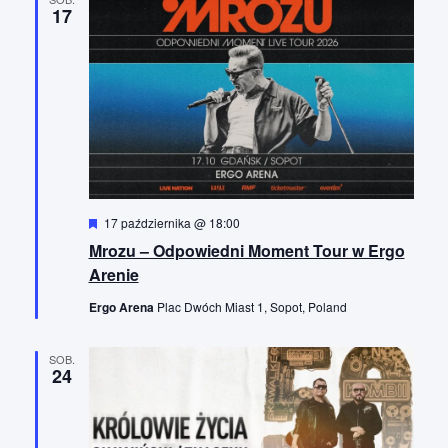
17
W
17 października @ 18:00
y
Mrozu – Odpowiedni Moment Tour w Ergo
r
ó
Arenie
ż
n
Ergo Arena
Plac Dwóch Miast 1, Sopot, Poland
i
o
n
SOB.
e
24