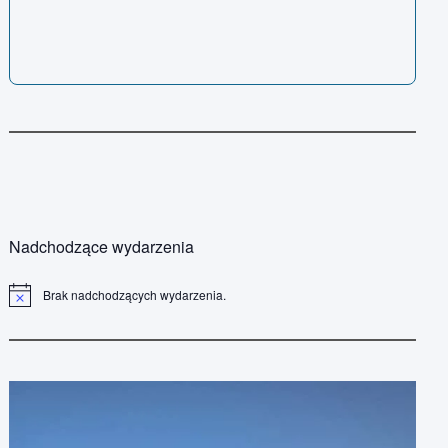
Nadchodzące wydarzenia
Brak nadchodzących wydarzenia.
P
o
w
i
a
d
o
m
i
e