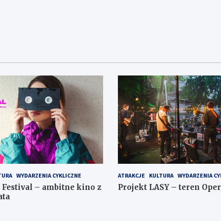
n
i
e
i
W
a
i
N
d
a
o
w
k
i
i
g
n
a
a
TURA
WYDARZENIA CYKLICZNE
ATRAKCJE
KULTURA
WYDARZENIA CY
w
c
 Festival – ambitne kino z
Projekt LASY – teren Oper
i
ata
j
g