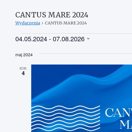
CANTUS MARE 2024
Wydarzenia
CANTUS MARE 2024
Wydarzenia
04.05.2024
 - 
07.08.2026
W
y
maj 2024
b
i
SOB.
4
e
r
z
d
a
t
ę
.