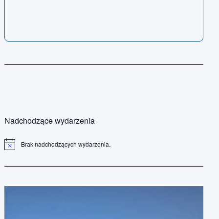
Nadchodzące wydarzenia
Brak nadchodzących wydarzenia.
P
o
w
i
a
d
o
m
i
e