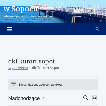
Skip
w Sopocie
to
content
informacje o kurorcie – bez reklam
dkf kurort sopot
Wydarzenia
dkf kurort sopot
Wydarzenia
Nie znaleziono żadnych wyników.
P
o
w
Nadchodzące
W
W
S
i
L
a
z
y
y
W
i
d