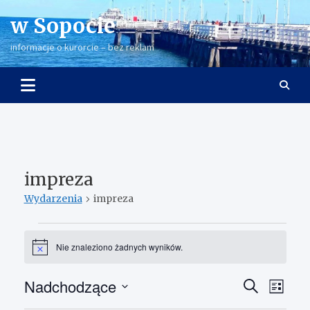
Skip
w Sopocie
to
content
informacje o kurorcie – bez reklam
impreza
Wydarzenia
impreza
Wydarzenia
Nie znaleziono żadnych wyników.
P
o
w
Nadchodzące
W
W
S
i
L
a
z
y
y
W
i
d