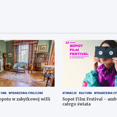
n
i
e
i
W
a
i
N
d
a
o
w
k
i
i
g
n
a
a
TURA
WYDARZENIA CYKLICZNE
ATRAKCJE
KULTURA
WYDARZENIA CY
w
c
otu w zabytkowej willi
Sopot Film Festival – amb
i
całego świata
j
g