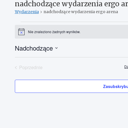
nadchodzące wydarzenia ergo a
Wydarzenia
nadchodzące wydarzenia ergo arena
Wydarzenia
Nie znaleziono żadnych wyników.
P
o
w
Nadchodzące
i
a
W
d
o
y
m
Poprzednie
Dz
b
i
Wydarzenia
i
e
n
e
i
Zasubskrybu
r
e
z
d
a
t
ę
.