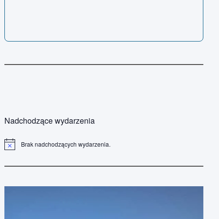
Nadchodzące wydarzenia
Brak nadchodzących wydarzenia.
P
o
w
i
a
d
o
m
i
e