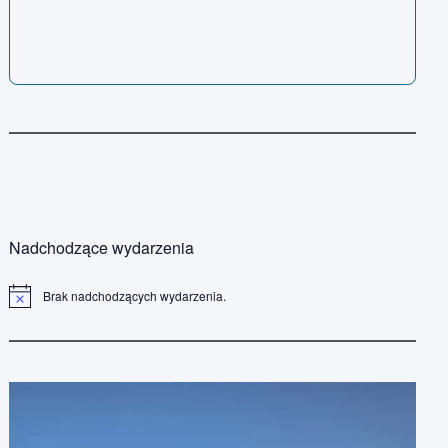
Nadchodzące wydarzenia
Brak nadchodzących wydarzenia.
P
o
w
i
a
d
o
m
i
e