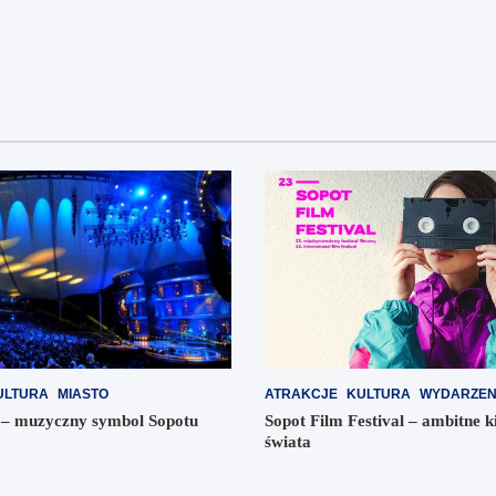
n
i
e
i
W
a
i
N
d
a
o
w
k
i
i
g
n
a
a
ULTURA
MIASTO
ATRAKCJE
KULTURA
WYDARZEN
w
c
 – muzyczny symbol Sopotu
Sopot Film Festival – ambitne k
świata
i
j
g