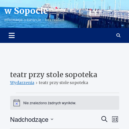
Skip
w Sopocie
to
content
informacje o kurorcie – bez reklam
teatr przy stole sopoteka
Wydarzenia
teatr przy stole sopoteka
Wydarzenia
Nie znaleziono żadnych wyników.
P
o
w
Nadchodzące
W
W
S
i
L
a
z
y
y
W
i
d