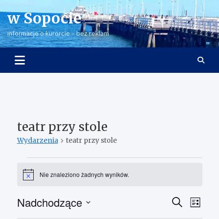
Skip
w Sopocie
to
content
informacje o kurorcie – bez reklam
teatr przy stole
Wydarzenia
teatr przy stole
Wydarzenia
Nie znaleziono żadnych wyników.
P
o
w
Nadchodzące
W
W
S
i
L
a
z
y
y
W
i
d