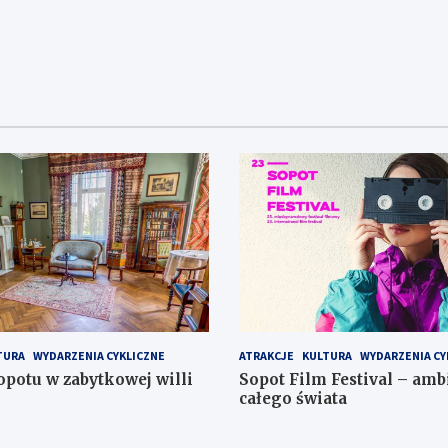
n
i
e
i
W
a
i
N
d
a
o
w
k
i
i
g
n
a
a
TURA
WYDARZENIA CYKLICZNE
ATRAKCJE
KULTURA
WYDARZENIA CY
w
c
otu w zabytkowej willi
Sopot Film Festival – amb
i
całego świata
j
g