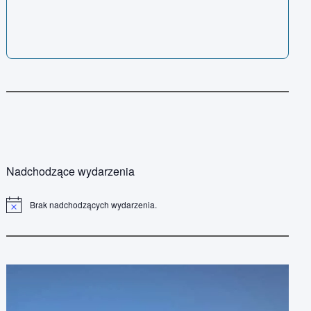
Nadchodzące wydarzenia
Brak nadchodzących wydarzenia.
P
o
w
i
a
d
o
m
i
e