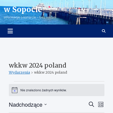
Skip
w Sopocie
to
content
informacje o kurorcie – bez reklam
wkkw 2024 poland
Wydarzenia
wkkw 2024 poland
Wydarzenia
Nie znaleziono żadnych wyników.
P
o
w
Nadchodzące
W
W
S
i
L
a
z
y
y
W
i
d