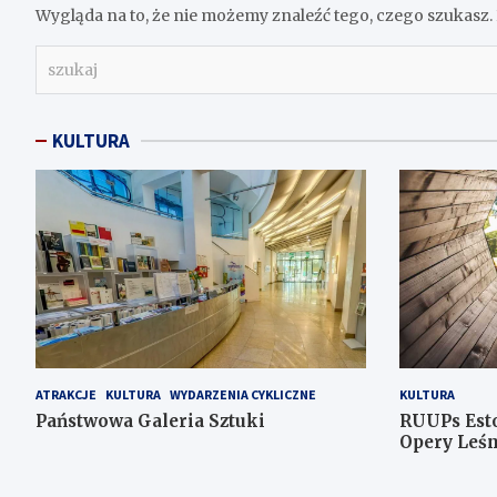
Wygląda na to, że nie możemy znaleźć tego, czego szukas
s
z
u
k
KULTURA
a
j
ATRAKCJE
KULTURA
WYDARZENIA CYKLICZNE
KULTURA
Państwowa Galeria Sztuki
RUUPs Est
Opery Leśn