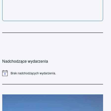
Nadchodzące wydarzenia
Brak nadchodzących wydarzenia.
P
o
w
i
a
d
o
m
i
e