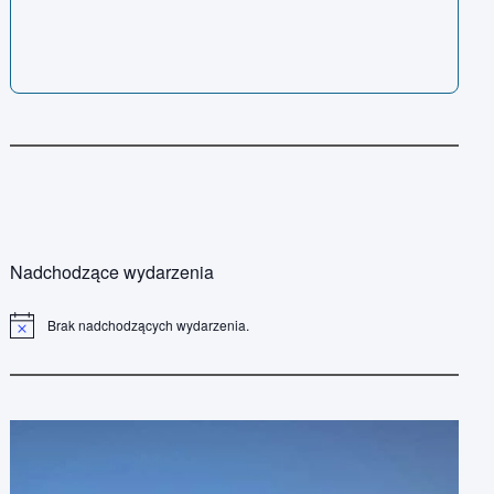
Nadchodzące wydarzenia
Brak nadchodzących wydarzenia.
P
o
w
i
a
d
o
m
i
e