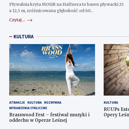
Pływalnia kryta MOSiR na Haffnera to basen pływacki 25
x 12,5 m, zróżnicowana głębokość: od 60…
Czytaj ...
KULTURA
ATRAKCJE
KULTURA
ROZRYWKA
KULTURA
WYDARZENIA CYKLICZNE
RUUPs Est
Brasswood Fest – festiwal muzyki i
Opery Leśn
oddechu w Operze Leśnej