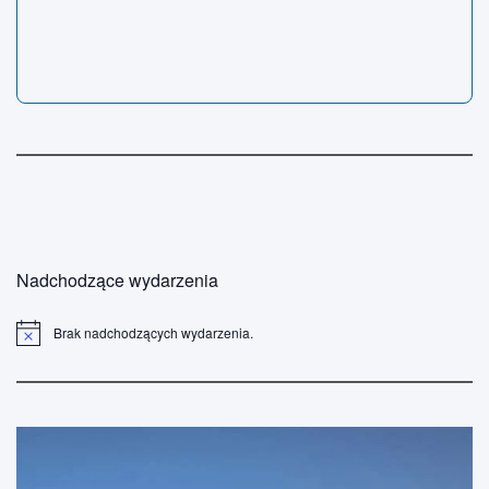
Nadchodzące wydarzenia
Brak nadchodzących wydarzenia.
P
o
w
i
a
d
o
m
i