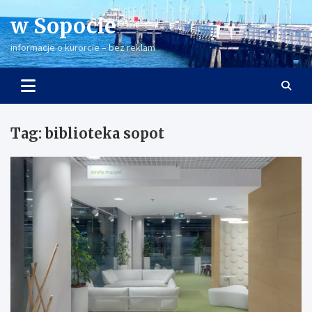
Skip
w Sopocie
to
content
informacje o kurorcie – bez reklam
Tag:
biblioteka sopot