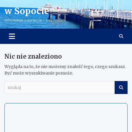
Skip
w Sopocie
to
content
informacje o kurorcie – bez reklam
Nic nie znaleziono
Wygląda na to, że nie możemy znaleźć tego, czego szukasz.
Być może wyszukiwanie pomoże.
s
z
u
k
a
j