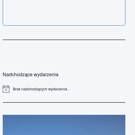
Nadchodzące wydarzenia
Brak nadchodzących wydarzenia.
P
o
w
i
a
d
o
m
i
e