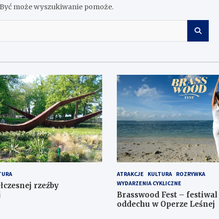
z. Być może wyszukiwanie pomoże.
TURA
ATRAKCJE
KULTURA
ROZRYWKA
WYDARZENIA CYKLICZNE
łczesnej rzeźby
j
Brasswood Fest – festiwal
oddechu w Operze Leśnej