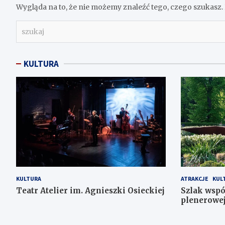
Wygląda na to, że nie możemy znaleźć tego, czego szukas
s
z
u
k
KULTURA
a
j
KULTURA
ATRAKCJE
KUL
Teatr Atelier im. Agnieszki Osieckiej
Szlak wspó
plenerowe