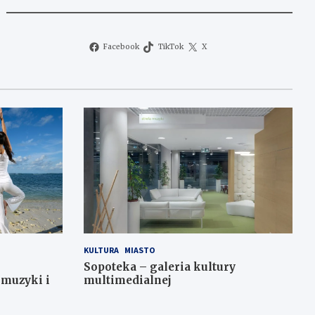
Facebook
TikTok
X
KULTURA
MIASTO
Sopoteka – galeria kultury
 muzyki i
multimedialnej