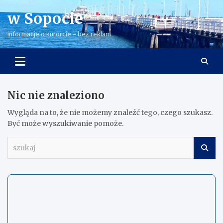
Skip
w Sopocie
to
content
informacje o kurorcie – bez reklam
Nic nie znaleziono
Wygląda na to, że nie możemy znaleźć tego, czego szukasz.
Być może wyszukiwanie pomoże.
s
z
u
k
a
j