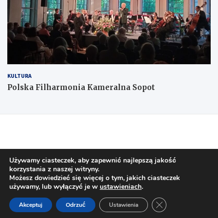
KULTURA
Polska Filharmonia Kameralna Sopot
Używamy ciasteczek, aby zapewnić najlepszą jakość
korzystania z naszej witryny.
Możesz dowiedzieć się więcej o tym, jakich ciasteczek
używamy, lub wyłączyć je w
ustawieniach
.
Copyright © 2026
w Sopocie
Polityka prywatności
Zamknij panel pow
Akceptuj
Odrzuć
Ustawienia
Theme by:
Theme Horse
Proudly Powered by:
WordPress