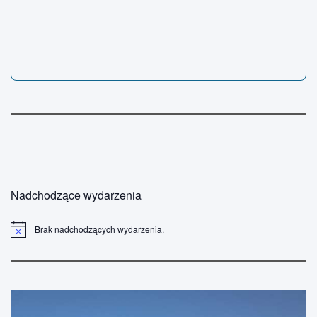
Nadchodzące wydarzenia
Brak nadchodzących wydarzenia.
P
o
w
i
a
d
o
m