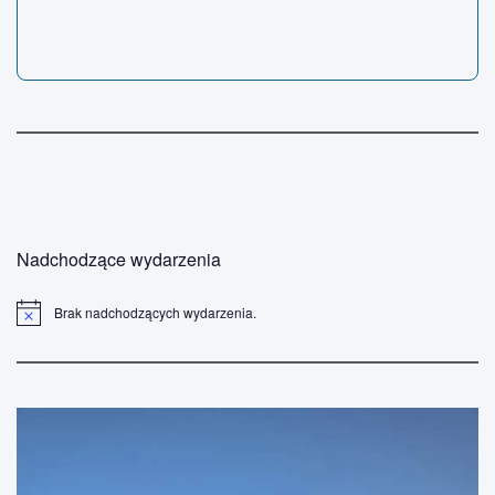
Nadchodzące wydarzenia
Brak nadchodzących wydarzenia.
P
o
w
i
a
d
o
m
i
e