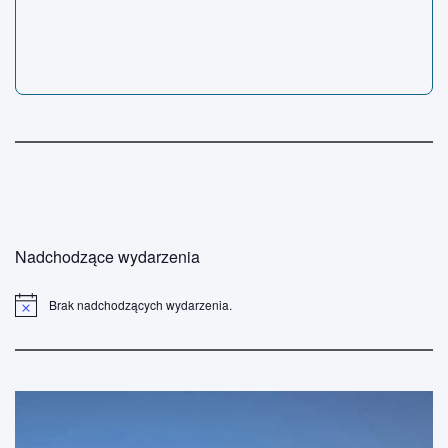
Nadchodzące wydarzenia
Brak nadchodzących wydarzenia.
P
o
w
i
a
d
o
m
i