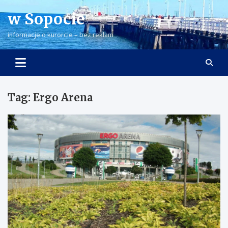
Skip
w Sopocie
to
content
informacje o kurorcie – bez reklam
Tag:
Ergo Arena