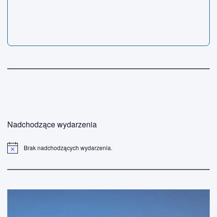
Nadchodzące wydarzenia
Brak nadchodzących wydarzenia.
P
o
w
i
a
d
o
m
i