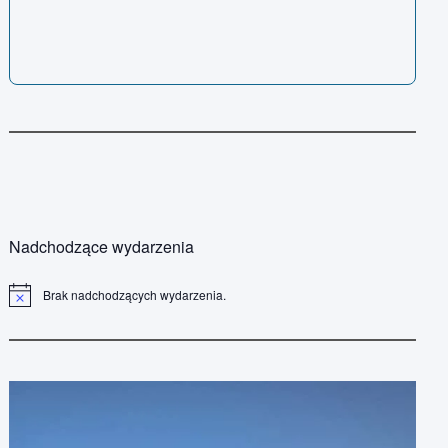
Nadchodzące wydarzenia
Brak nadchodzących wydarzenia.
P
o
w
i
a
d
o
m
i
e