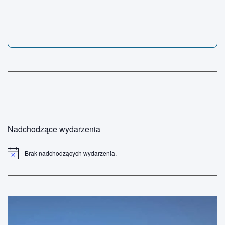
Nadchodzące wydarzenia
Brak nadchodzących wydarzenia.
P
o
w
i
a
d
o
m
i