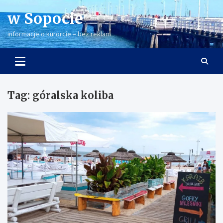
Skip
w Sopocie
to
content
informacje o kurorcie – bez reklam
Tag:
góralska koliba