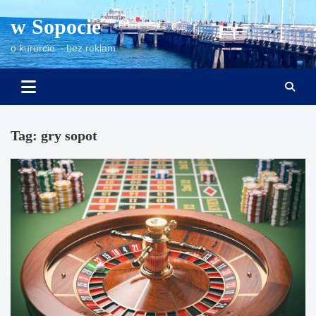
Skip
w Sopocie
to
content
o kurorcie – bez reklam
Tag:
gry sopot