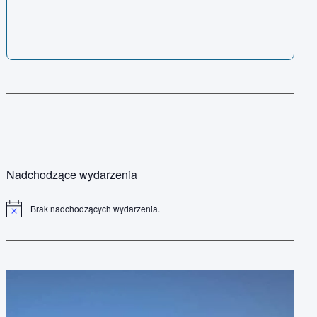
Nadchodzące wydarzenia
Brak nadchodzących wydarzenia.
P
o
w
i
a
d
o
m
i
e