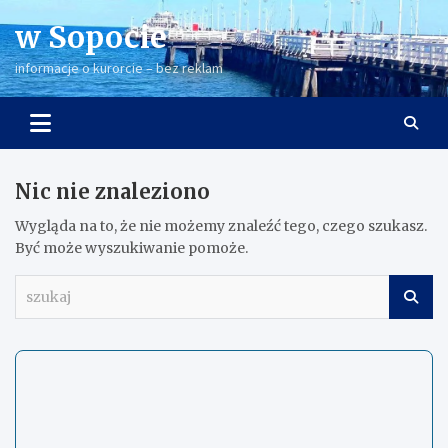
Skip
w Sopocie
to
content
informacje o kurorcie – bez reklam
Nic nie znaleziono
Wygląda na to, że nie możemy znaleźć tego, czego szukasz.
Być może wyszukiwanie pomoże.
s
z
u
k
a
j