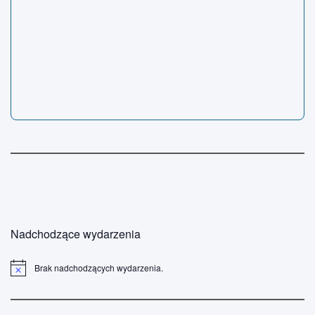
Nadchodzące wydarzenia
Brak nadchodzących wydarzenia.
P
o
w
i