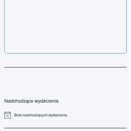
Nadchodzące wydarzenia
Brak nadchodzących wydarzenia.
P
o
w
i