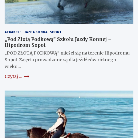
ATRAKCJE
JAZDA KONNA
SPORT
„Pod Złotą Podkową” Szkoła Jazdy Konnej –
Hipodrom Sopot
„POD ZŁOTĄ PODKOWĄ” mieści się na terenie Hipodromu
Sopot. Zajęcia prowadzone są dla jeźdźców różnego
wieku…
Czytaj ...