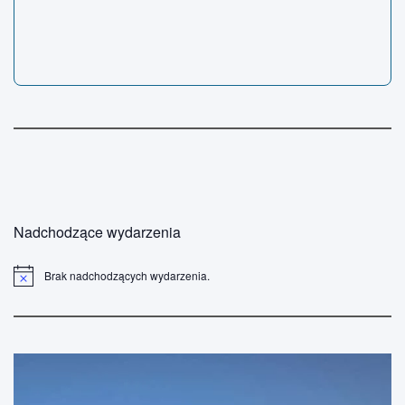
Nadchodzące wydarzenia
Brak nadchodzących wydarzenia.
P
o
w
i
a
d
o
m
i