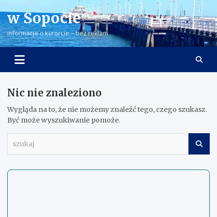
Skip
w Sopocie
to
content
informacje o kurorcie – bez reklam
Nic nie znaleziono
Wygląda na to, że nie możemy znaleźć tego, czego szukasz.
Być może wyszukiwanie pomoże.
s
z
u
k
a
j