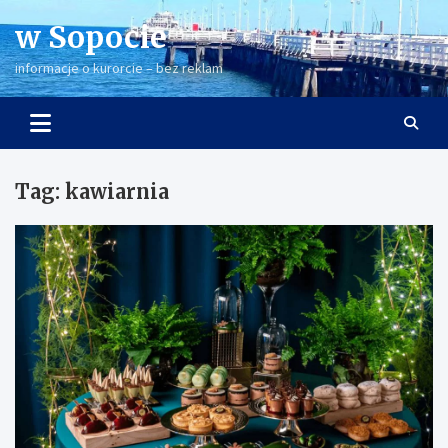
Skip
w Sopocie
to
content
informacje o kurorcie – bez reklam
Tag:
kawiarnia