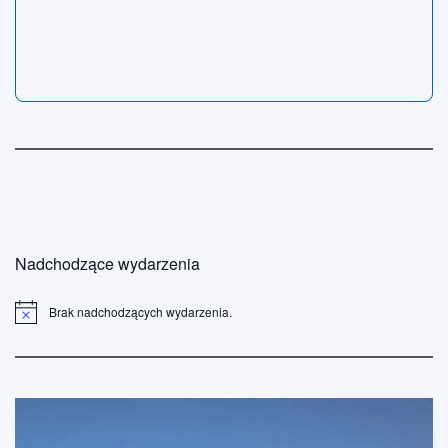
Nadchodzące wydarzenia
Brak nadchodzących wydarzenia.
P
o
w
i
a
d
o
m
i