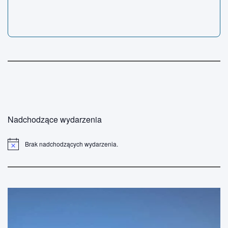
Nadchodzące wydarzenia
Brak nadchodzących wydarzenia.
P
o
w
i
a
d
o
m
i
e