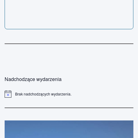
Nadchodzące wydarzenia
Brak nadchodzących wydarzenia.
P
o
w
i
a
d
o
m
i