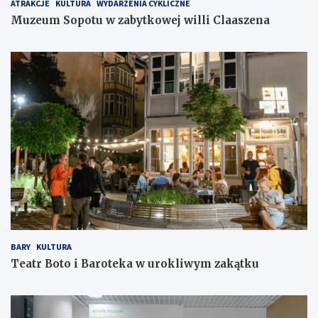
ATRAKCJE
KULTURA
WYDARZENIA CYKLICZNE
Muzeum Sopotu w zabytkowej willi Claaszena
BARY
KULTURA
Teatr Boto i Baroteka w urokliwym zakątku