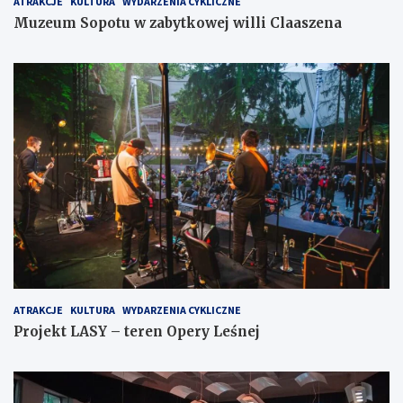
ATRAKCJE
KULTURA
WYDARZENIA CYKLICZNE
Muzeum Sopotu w zabytkowej willi Claaszena
ATRAKCJE
KULTURA
WYDARZENIA CYKLICZNE
Projekt LASY – teren Opery Leśnej