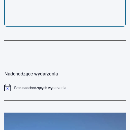
Nadchodzące wydarzenia
Brak nadchodzących wydarzenia.
P
o
w
i
a
d
o
m
i