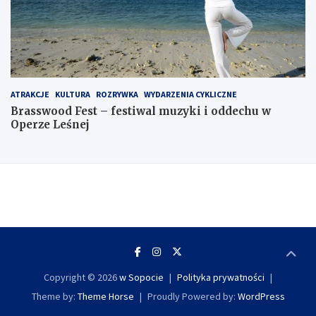
ATRAKCJE
KULTURA
ROZRYWKA
WYDARZENIA CYKLICZNE
Brasswood Fest – festiwal muzyki i oddechu w
Operze Leśnej
Copyright © 2026
w Sopocie
Polityka prywatności
Theme by:
Theme Horse
Proudly Powered by:
WordPress