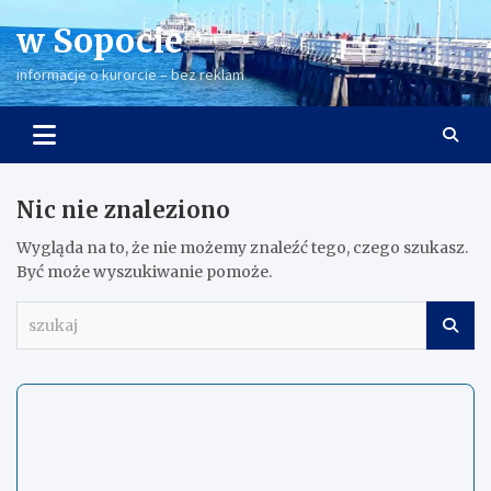
Skip
w Sopocie
to
content
informacje o kurorcie – bez reklam
Nic nie znaleziono
Wygląda na to, że nie możemy znaleźć tego, czego szukasz.
Być może wyszukiwanie pomoże.
s
z
u
k
a
j