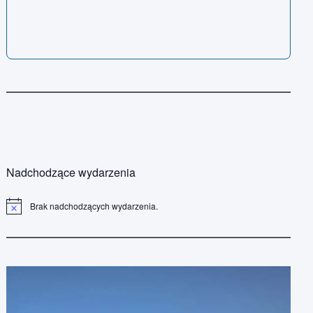
Nadchodzące wydarzenia
Brak nadchodzących wydarzenia.
P
o
w
i
a
d
o
m
i
e