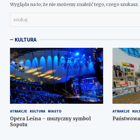
Wygląda na to, że nie możemy znaleźć tego, czego szukas
s
z
u
k
KULTURA
a
j
ATRAKCJE
KULTURA
MIASTO
ATRAKCJE
KUL
Opera Leśna – muzyczny symbol
Państwowa 
Sopotu