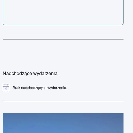
Nadchodzące wydarzenia
Brak nadchodzących wydarzenia.
P
o
w
i
a
d
o
m
i
e