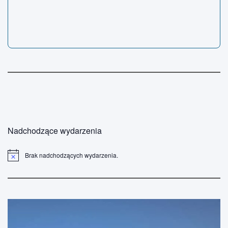
Nadchodzące wydarzenia
Brak nadchodzących wydarzenia.
P
o
w
i
a
d
o
m
i