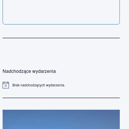
Nadchodzące wydarzenia
Brak nadchodzących wydarzenia.
P
o
w
i
a
d
o
m
i
e