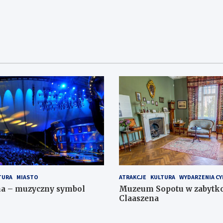
TURA
MIASTO
ATRAKCJE
KULTURA
WYDARZENIA CY
na – muzyczny symbol
Muzeum Sopotu w zabytko
Claaszena