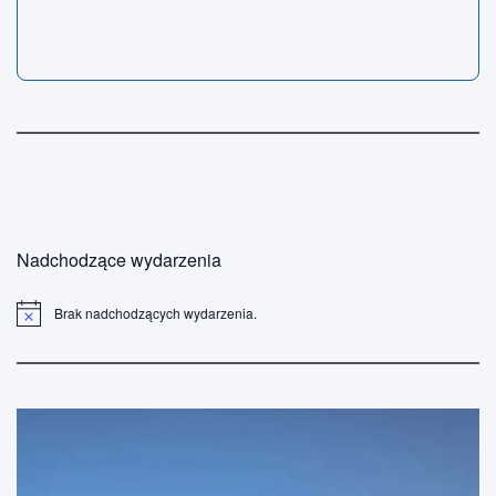
Nadchodzące wydarzenia
Brak nadchodzących wydarzenia.
P
o
w
i
a
d
o
m
i
e