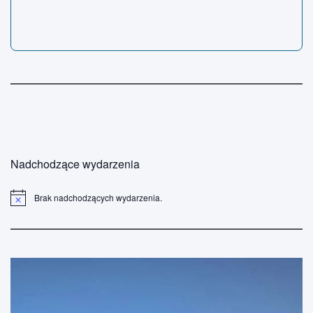
Nadchodzące wydarzenia
Brak nadchodzących wydarzenia.
P
o
w
i
a
d
o
m
i
e