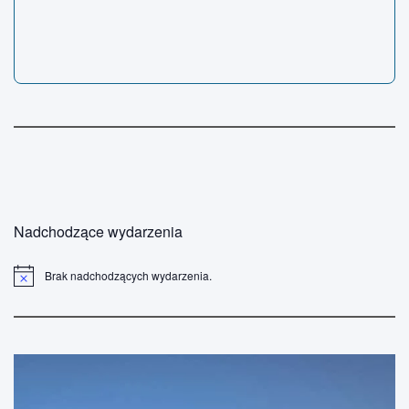
Nadchodzące wydarzenia
Brak nadchodzących wydarzenia.
P
o
w
i
a
d
o
m
i