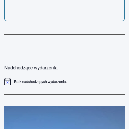
Nadchodzące wydarzenia
Brak nadchodzących wydarzenia.
P
o
w
i
a
d
o
m
i
e