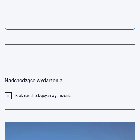
Nadchodzące wydarzenia
Brak nadchodzących wydarzenia.
P
o
w
i
a
d
o
m
i