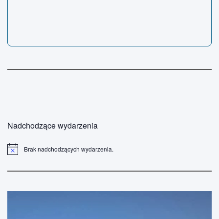
Nadchodzące wydarzenia
Brak nadchodzących wydarzenia.
P
o
w
i
a
d
o
m
i