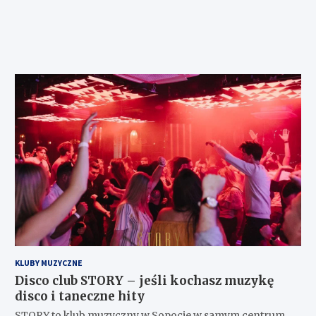
KLUBY MUZYCZNE
Disco club STORY – jeśli kochasz muzykę
disco i taneczne hity
STORY to klub muzyczny w Sopocie w samym centrum