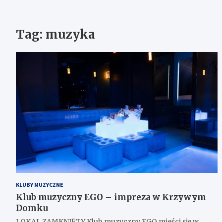
Tag:
muzyka
KLUBY MUZYCZNE
Klub muzyczny EGO – impreza w Krzywym
Domku
LOKAL ZAMKNIĘTY Klub muzyczny EGO mieści się w