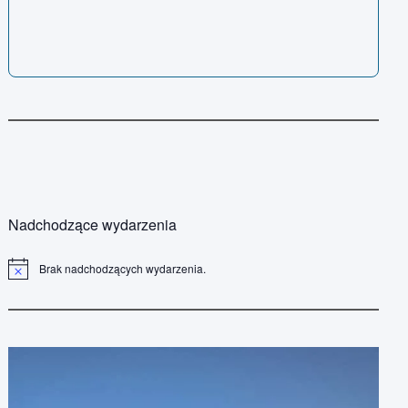
Nadchodzące wydarzenia
Brak nadchodzących wydarzenia.
P
o
w
i
a
d
o
m
i
e