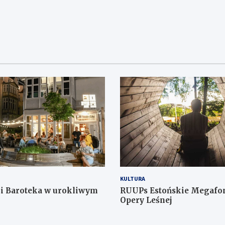
KULTURA
 i Baroteka w urokliwym
RUUPs Estońskie Megafon
Opery Leśnej