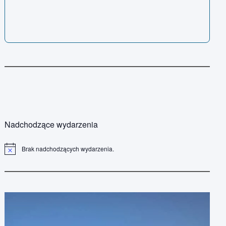
Nadchodzące wydarzenia
Brak nadchodzących wydarzenia.
P
o
w
i
a
d
o
m
i
e